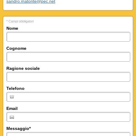
sandro.matonte@pec.net
* Campi obbligatori
Nome
Cognome
Ragione sociale
Telefono
Email
Messaggio
*