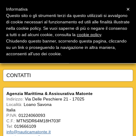
Menu
×
Informativa
Questo sito o gli strumenti terzi da questo utilizzati si avvalgono
Agenzia Marittima Matonte
di cookie necessari al funzionamento ed utili alle finalità illustrate
Agenzia pratiche nautiche ed auto, rinnovo patenti,
nella cookie policy. Se vuoi saperne di più o negare il consenso
assicurazioni, certificazione nautica
a tutti o ad alcuni cookie, consulta la
cookie policy
.
Chiudendo questo banner, scorrendo questa pagina, cliccando
su un link o proseguendo la navigazione in altra maniera,
acconsenti all’uso dei cookie.
CONTATTI
Agenzia Marittima & Assicurativa Matonte
Indirizzo:
Via Delle Peschiere 21 - 17025
Località:
Loano Savona
Italia
P.IVA:
01224060093
C.F.:
MTNSDR64M18H703F
Tel:
019666109
info@nauticamatonte.it